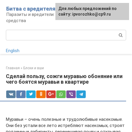
Перейти
Битва с вредителями
Для любых предложений по
к
Паразиты и вредители: виды, борьба,
сайту: ipvorozhko@cp9.ru
контенту
средства
Поиск:
English
Главная
»
Блохи и вши
Сделай пользу, сожги муравью обоняние или
чего боятся муравьи в квартире
Муравьи – очень полезные и трудолюбивые насекомые.
Они без устали все лето истребляют насекомых, строят
подземные лабиринты, перемешивая почву и открывая