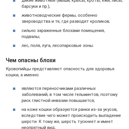
дикие животные (мыши, крысы, кроты, ежи, лисы,
барсуки и пр.);
животноводческие фермы, особенно
звероводства и те, где разводят кроликов;
сильно зараженные блохами помещения,
подвалы;
лес, поля, луга, лесопарковые зоны.
Чем опасны блохи
Кровопийцы представляют опасность для здоровья
кошки, а именно:
являются переносчиками различных
заболеваний, в том числе гельминтов, поэтому
риск глистной инвазии повышается;
на коже кошки образуются ранки из-за укусов,
вследствие чего может происходить выпадение
шерсти. К тому же, шерсть тускнеет и имеет
неопрятный вид;