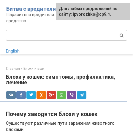
Перейти
Битва с вредителями
Для любых предложений по
к
Паразиты и вредители: виды, борьба,
сайту: ipvorozhko@cp9.ru
контенту
средства
Поиск:
English
Главная
»
Блохи и вши
Блохи у кошек: симптомы, профилактика,
лечение
Почему заводятся блохи у кошек
Существуют различные пути заражения животного
блохами.