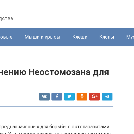
едства
довые
Мыши и крысы
Клещи
Клопы
Му
нению Неостомозана для
редназначенных для борьбы с эктопаразитами
зан. Уже многие владельцы домашних питомцев