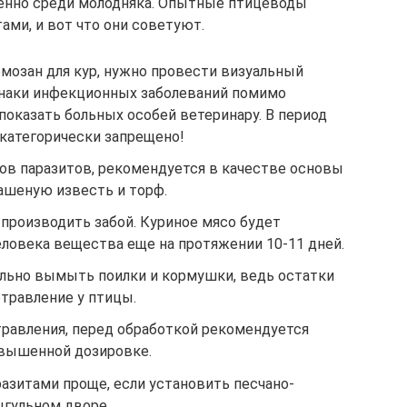
бенно среди молодняка. Опытные птицеводы
ами, и вот что они советуют.
мозан для кур, нужно провести визуальный
знаки инфекционных заболеваний помимо
показать больных особей ветеринару. В период
 категорически запрещено!
ов паразитов, рекомендуется в качестве основы
ашеную известь и торф.
 производить забой. Куриное мясо будет
еловека вещества еще на протяжении 10-11 дней.
льно вымыть поилки и кормушки, ведь остатки
травление у птицы.
равления, перед обработкой рекомендуется
овышенной дозировке.
азитами проще, если установить песчано-
ыгульном дворе.