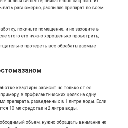
е нельзя вынести, обязательно накройте их
ывать равномерно, распыляя препарат по всем
аботку, покиньте помещение, и не заходите в
осле этого его нужно хорошенько проветрить;
 тщательно протереть все обрабатываемые
остомазаном
работке квартиры зависит не только от ее
 примеру, в профилактических целях на одну
мл препарата, разведенных в 1 литре воды. Если
тся 10 мл средства и 2 литра воды.
еобходимый объем, нужно обращать внимание на