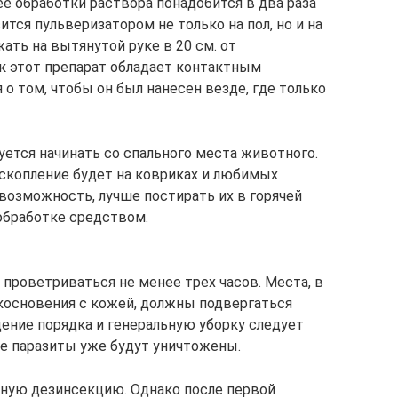
ее обработки раствора понадобится в два раза
тся пульверизатором не только на пол, но и на
ть на вытянутой руке в 20 см. от
к этот препарат обладает контактным
о том, чтобы он был нанесен везде, где только
ется начинать со спального места животного.
 скопление будет на ковриках и любимых
возможность, лучше постирать их в горячей
обработке средством.
роветриваться не менее трех часов. Места, в
косновения с кожей, должны подвергаться
дение порядка и генеральную уборку следует
се паразиты уже будут уничтожены.
ную дезинсекцию. Однако после первой