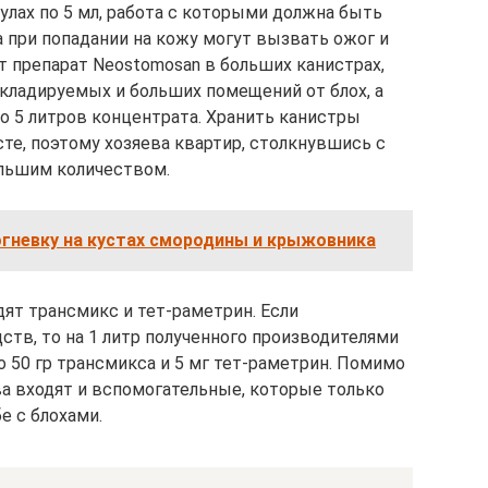
улах по 5 мл, работа с которыми должна быть
 при попадании на кожу могут вызвать ожог и
т препарат Neostomosan в больших канистрах,
кладируемых и больших помещений от блох, а
о 5 литров концентрата. Хранить канистры
те, поэтому хозяева квартир, столкнувшись с
ольшим количеством.
огневку на кустах смородины и крыжовника
ят трансмикс и тет-раметрин. Если
ств, то на 1 литр полученного производителями
 50 гр трансмикса и 5 мг тет-раметрин. Помимо
а входят и вспомогательные, которые только
 с блохами.