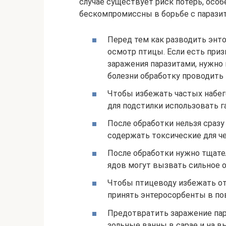
случае существует риск потерь, осо
бескомпромиссны в борьбе с паразит
Перед тем как разводить энто
осмотр птицы. Если есть при
заражения паразитами, нужно 
болезни обработку проводить
Чтобы избежать частых набег
для подстилки использовать г
После обработки нельзя сразу
содержать токсические для ч
После обработки нужно тщате
ядов могут вызвать сильное о
Чтобы птицеводу избежать от
принять энтеросорбенты в п
Предотвратить заражение пар
зольные ванны в сарае и на в