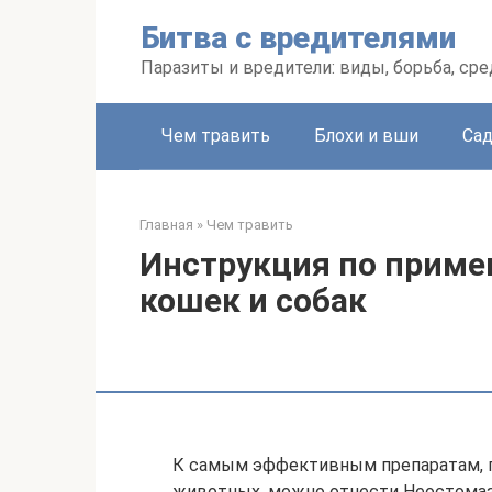
Перейти
Битва с вредителями
к
контенту
Паразиты и вредители: виды, борьба, ср
Чем травить
Блохи и вши
Са
Главная
»
Чем травить
Инструкция по приме
кошек и собак
К самым эффективным препаратам, п
животных, можно отнести Неостома