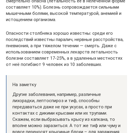
смертельно опасна (летальность её в нелеченной форме
составляет 10%). Болезнь сопровождается сильными
мышечными болями, высокой температурой, анемией и
истощением организма.
Опасности столбняка хорошо известны: среди его
последствий известны паралич, нервные расстройства,
пневмония, а при тяжелом течении — смерть. Даже с
использованием современных лекарств летальность
болезни составляет 17-25%, а в удаленных местностях
от неё погибают 9 человек из 10 заболевших.
На заметку
Другие заболевания, например, различные
лихорадки, лептоспироз и тиф, способны
передаваться даже не при укусах, а просто при
контактах с дикими крысами или их трупами.
Скажем, если выбрасывать крысу из капкана, то
вполне можно заразиться. А тот же тиф или чуму и
вовсе переносят крысиные блохи – для заражения