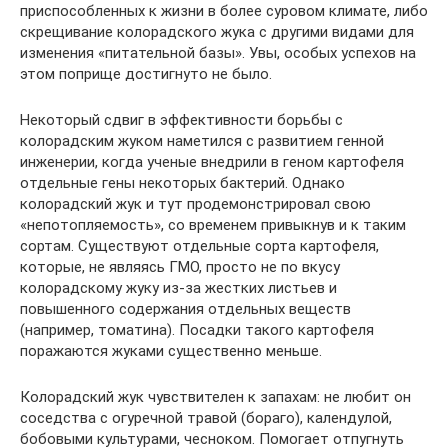
приспособленных к жизни в более суровом климате, либо
скрещивание колорадского жука с другими видами для
изменения «питательной базы». Увы, особых успехов на
этом поприще достигнуто не было.
Некоторый сдвиг в эффективности борьбы с
колорадским жуком наметился с развитием генной
инженерии, когда ученые внедрили в геном картофеля
отдельные гены некоторых бактерий. Однако
колорадский жук и тут продемонстрировал свою
«непотопляемость», со временем привыкнув и к таким
сортам. Существуют отдельные сорта картофеля,
которые, не являясь ГМО, просто не по вкусу
колорадскому жуку из-за жестких листьев и
повышенного содержания отдельных веществ
(например, томатина). Посадки такого картофеля
поражаются жуками существенно меньше.
Колорадский жук чувствителен к запахам: не любит он
соседства с огуречной травой (бораго), календулой,
бобовыми культурами, чесноком. Помогает отпугнуть