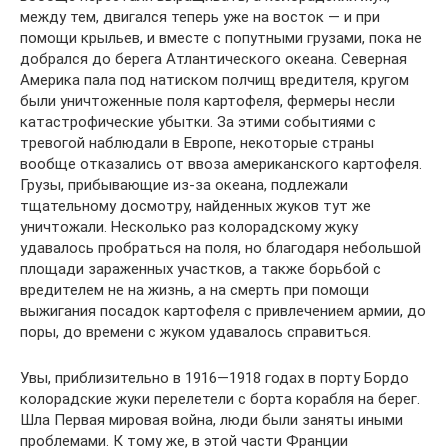
между тем, двигался теперь уже на восток — и при
помощи крыльев, и вместе с попутными грузами, пока не
добрался до берега Атлантического океана. Северная
Америка пала под натиском полчищ вредителя, кругом
были уничтоженные поля картофеля, фермеры несли
катастрофические убытки. За этими событиями с
тревогой наблюдали в Европе, некоторые страны
вообще отказались от ввоза американского картофеля.
Грузы, прибывающие из-за океана, подлежали
тщательному досмотру, найденных жуков тут же
уничтожали. Несколько раз колорадскому жуку
удавалось пробраться на поля, но благодаря небольшой
площади зараженных участков, а также борьбой с
вредителем не на жизнь, а на смерть при помощи
выжигания посадок картофеля с привлечением армии, до
поры, до времени с жуком удавалось справиться.
Увы, приблизительно в 1916—1918 годах в порту Бордо
колорадские жуки перелетели с борта корабля на берег.
Шла Первая мировая война, люди были заняты иными
проблемами. К тому же, в этой части Франции