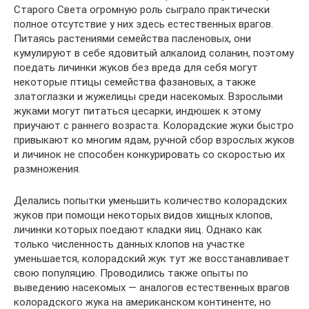
Старого Света огромную роль сыграло практически
полное отсутствие у них здесь естественных врагов.
Питаясь растениями семейства пасленовых, они
кумулируют в себе ядовитый алкалоид соланин, поэтому
поедать личинки жуков без вреда для себя могут
некоторые птицы семейства фазановых, а также
златоглазки и жужелицы среди насекомых. Взрослыми
жуками могут питаться цесарки, индюшек к этому
приучают с раннего возраста. Колорадские жуки быстро
привыкают ко многим ядам, ручной сбор взрослых жуков
и личинок не способен конкурировать со скоростью их
размножения.
Делались попытки уменьшить количество колорадских
жуков при помощи некоторых видов хищных клопов,
личинки которых поедают кладки яиц. Однако как
только численность данных клопов на участке
уменьшается, колорадский жук тут же восстанавливает
свою популяцию. Проводились также опыты по
выведению насекомых — аналогов естественных врагов
колорадского жука на американском континенте, но