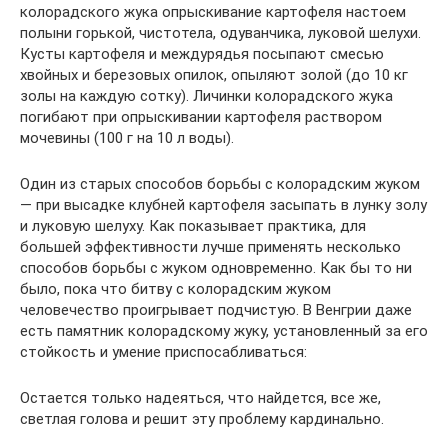
колорадского жука опрыскивание картофеля настоем
полыни горькой, чистотела, одуванчика, луковой шелухи.
Кусты картофеля и междурядья посыпают смесью
хвойных и березовых опилок, опыляют золой (до 10 кг
золы на каждую сотку). Личинки колорадского жука
погибают при опрыскивании картофеля раствором
мочевины (100 г на 10 л воды).
Один из старых способов борьбы с колорадским жуком
— при высадке клубней картофеля засыпать в лунку золу
и луковую шелуху. Как показывает практика, для
большей эффективности лучше применять несколько
способов борьбы с жуком одновременно. Как бы то ни
было, пока что битву с колорадским жуком
человечество проигрывает подчистую. В Венгрии даже
есть памятник колорадскому жуку, установленный за его
стойкость и умение приспосабливаться:
Остается только надеяться, что найдется, все же,
светлая голова и решит эту проблему кардинально.