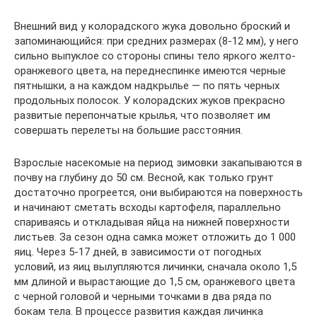
Внешний вид у колорадского жука довольно броский и
запоминающийся: при средних размерах (8-12 мм), у него
сильно выпуклое со стороны спины тело яркого желто-
оранжевого цвета, на переднеспинке имеются черные
пятнышки, а на каждом надкрылье — по пять черных
продольных полосок. У колорадских жуков прекрасно
развитые перепончатые крылья, что позволяет им
совершать перелеты на большие расстояния.
Взрослые насекомые на период зимовки закапываются в
почву на глубину до 50 см. Весной, как только грунт
достаточно прогреется, они выбираются на поверхность
и начинают сметать всходы картофеля, параллельно
спариваясь и откладывая яйца на нижней поверхности
листьев. За сезон одна самка может отложить до 1 000
яиц. Через 5-17 дней, в зависимости от погодных
условий, из яиц вылупляются личинки, сначала около 1,5
мм длиной и вырастающие до 1,5 см, оранжевого цвета
с черной головой и черными точками в два ряда по
бокам тела. В процессе развития каждая личинка