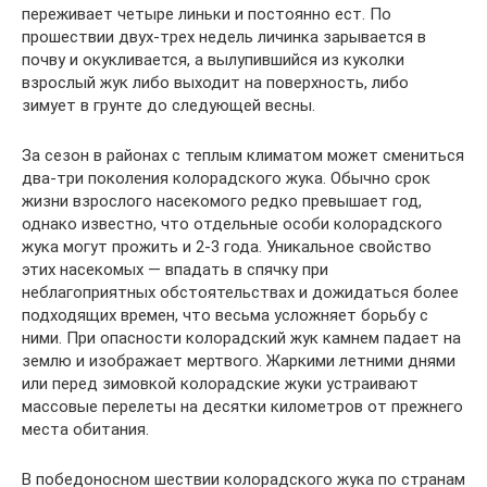
переживает четыре линьки и постоянно ест. По
прошествии двух-трех недель личинка зарывается в
почву и окукливается, а вылупившийся из куколки
взрослый жук либо выходит на поверхность, либо
зимует в грунте до следующей весны.
За сезон в районах с теплым климатом может смениться
два-три поколения колорадского жука. Обычно срок
жизни взрослого насекомого редко превышает год,
однако известно, что отдельные особи колорадского
жука могут прожить и 2-3 года. Уникальное свойство
этих насекомых — впадать в спячку при
неблагоприятных обстоятельствах и дожидаться более
подходящих времен, что весьма усложняет борьбу с
ними. При опасности колорадский жук камнем падает на
землю и изображает мертвого. Жаркими летними днями
или перед зимовкой колорадские жуки устраивают
массовые перелеты на десятки километров от прежнего
места обитания.
В победоносном шествии колорадского жука по странам