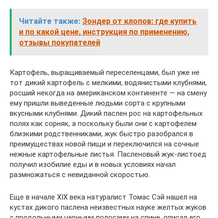
Читайте также:
Зондер от клопов: где купить
и по какой цене, инструкция по применению,
отзывы покупателей
Картофель, выращиваемый переселенцами, был уже не
тот дикий картофель с мелкими, водянистыми клубнями,
росший некогда на американском континенте — на смену
ему пришли выведенные людьми сорта с крупными
вкусными клубнями. Дикий паслен рос на картофельных
полях как сорняк, а поскольку были они с картофелем
близкими родственниками, жук быстро разобрался в
преимуществах новой пищи и переключился на сочные
нежные картофельные листья. Пасленовый жук-листоед
получил изобилие еды и в новых условиях начал
размножаться с невиданной скоростью.
Еще в начале XIX века натуралист Томас Сэй нашел на
кустах дикого паслена неизвестных науке желтых жуков
с продольными черными полосами на спине, описал его,