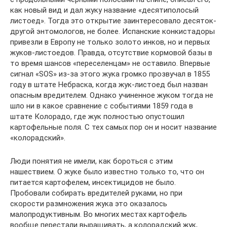
как новый вид и дал жуку название «десятиполосый
листоед». Тогда это открытие заинтересовало десяток-
другой энтомологов, не более. Испанские конкистадоры
привезли в Европу не только золото инков, но и первых
жуков-листоедов. Правда, отсутствие кормовой базы в
то время шансов «переселенцам» не оставило. Впервые
сигнал «SOS» из-за этого жука громко прозвучал в 1855
году в штате Небраска, когда жук-листоед был назван
опасным вредителем. Однако учиненное жуком тогда не
шло ни в какое сравнение с событиями 1859 года в
штате Колорадо, где жук полностью опустошил
картофельные поля. С тех самых пор он и носит название
«колорадский».
Люди понятия не имели, как бороться с этим
нашествием. О жуке было известно только то, что он
питается картофелем, инсектицидов не было.
Пробовали собирать вредителей руками, но при
скорости размножения жука это оказалось
малопродуктивным. Во многих местах картофель
вообще перестали выращивать, а колорадский жук,