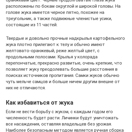
оранжевый цвет. Черные продолговатые глаза жука
расположены по бокам округлой и широкой головы. На
голове жука имеется черное пятно, похожее на
треугольник, а также подвижные членистые усики,
состоящие из 11 частей.
Твердые и довольно прочные надкрылья картофельного
жука плотно прилегают к телу и обычно имеют
желтовато-оранжевый, реже желтый цвет, с
продольными полосами. Крылья у колорада
перепончатые, прекрасно развитые, очень крепкие, что
позволяет жуку преодолевать большие расстояния в
поисках источников пропитания. Самки жуков обычно
чуть мельче самцов и больше ничем другим внешне от
них не отличаются.
Как избавиться от жука
Если не вести борьбу с жуком, с каждым годом его
численность будет расти. Личинки будут уничтожать
все насаждения, оставляя владельцев без урожая.
Наиболее безопасным методом является ручная сборка