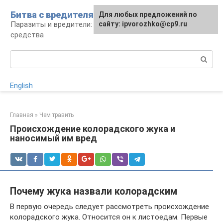
Перейти
Битва с вредителями
Для любых предложений по
к
Паразиты и вредители: виды, борьба,
сайту: ipvorozhko@cp9.ru
контенту
средства
Поиск:
English
Главная
»
Чем травить
Происхождение колорадского жука и
наносимый им вред
Почему жука назвали колорадским
В первую очередь следует рассмотреть происхождение
колорадского жука. Относится он к листоедам. Первые