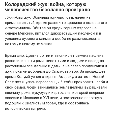
Колорадский жук: война, которую
человечество бесславно проиграло
…Жил-был жук. Обычный жук-листоед, ничем не
примечательный, кроме разве что красивого полосатого
«костюмчика». Обитал он среди горных отрогов на
севере Мексики, питался дикорастущим пасленом и в
условиях сурового климата особо не размножался, а
потому и никому не мешал
Время шло. Долгие сотни и тысячи лет семена паслена
разносились птицами, животными и людьми и вслед за
растениями все дальше и дальше на север продвигался и
жук, пока не добрался до Скалистых гор. За прошедшее
время Колумб успел открыть Америку, а затем в Новый
Свет потянулись переселенцы. Чтобы прокормить себя и
свои семьи, люди занимались земледелием, выращивали
пшеницу, рожь, кукурузу и картофель, который впервые
завезли в Испанию в XVI веке, и постепенно вплотную
подошли к Скалистым горам, где и состоялась
историческая встреча.