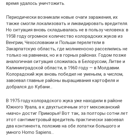
время удалось уничтожить.
Периодически возникали новые очаги заражения, их
также смогли локализовать и ликвидировать вредителя.
Но ситуация вновь складывалась не в пользу человека: в
1958 году огромное количество колорадских жуков из
Венгрии, Чехословакии и Польши перелетели в
Закарпатскую область, где молниеносно расселились не
только на равнинах, но и в горных районах. Годом позже
аналогичная ситуация сложилась в Белоруссии, Литве и
Калининградской области, в 1960 году — в Молдавии.
Колорадский жук вновь победил не уменьем, а числом,
завоевал главные районы выращивания картофеля и
добрался до Кубани…
В 1975 году колорадского жука уже находили в районе
Южного Урала, а к двухтысячным этот мексиканский
«мачо» достиг Приморья! Вот так, за полторы сотни лет
этот сантиметровый вредитель практически завоевал
два континента, положив на обе лопатки большого и
умного Homo Sapiens…