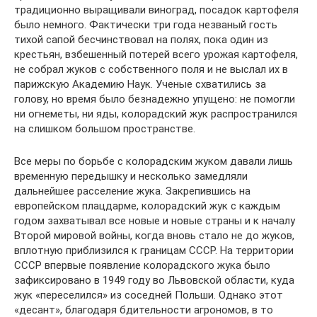
традиционно выращивали виноград, посадок картофеля
было немного. Фактически три года незваный гость
тихой сапой бесчинствовал на полях, пока один из
крестьян, взбешенный потерей всего урожая картофеля,
не собрал жуков с собственного поля и не выслал их в
парижскую Академию Наук. Ученые схватились за
голову, но время было безнадежно упущено: не помогли
ни огнеметы, ни яды, колорадский жук распространился
на слишком большом пространстве.
Все меры по борьбе с колорадским жуком давали лишь
временную передышку и несколько замедляли
дальнейшее расселение жука. Закрепившись на
европейском плацдарме, колорадский жук с каждым
годом захватывал все новые и новые страны и к началу
Второй мировой войны, когда вновь стало не до жуков,
вплотную приблизился к границам СССР. На территории
СССР впервые появление колорадского жука было
зафиксировано в 1949 году во Львовской области, куда
жук «переселился» из соседней Польши. Однако этот
«десант», благодаря бдительности агрономов, в то